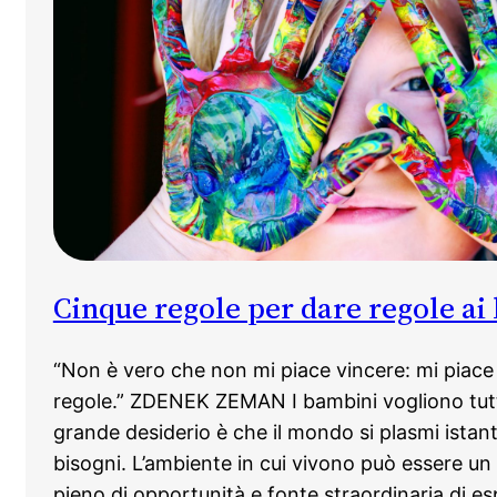
Cinque regole per dare regole ai
“Non è vero che non mi piace vincere: mi piace 
regole.” ZDENEK ZEMAN I bambini vogliono tutto 
grande desiderio è che il mondo si plasmi istan
bisogni. L’ambiente in cui vivono può essere un
pieno di opportunità e fonte straordinaria di e