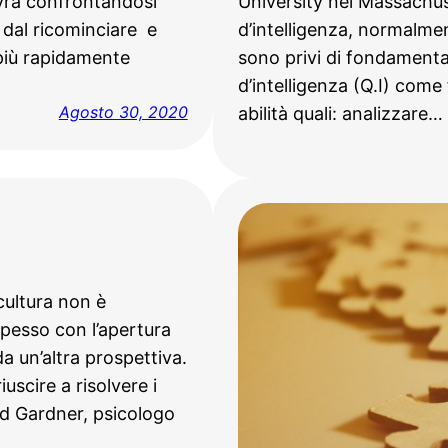
ovrà confrontandosi
University nel Massachuse
i dal ricominciare e
d’intelligenza, normalment
 più rapidamente
sono privi di fondamenta
d’intelligenza (Q.I) come f
Agosto 30, 2020
abilità quali: analizzare…
 cultura non è
spesso con l’apertura
a un’altra prospettiva.
scire a risolvere i
d Gardner, psicologo