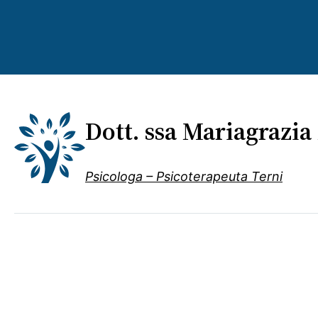
Vai
al
contenuto
Dott. ssa Mariagrazi
Psicologa – Psicoterapeuta Terni