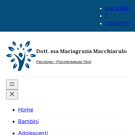
Vai
CHI SONO
al
|
contenuto
CONTATTI
Dott. ssa Mariagrazia Macchiarulo
Psicologa – Psicoterapeuta Terni
Home
Bambini
Adolescenti