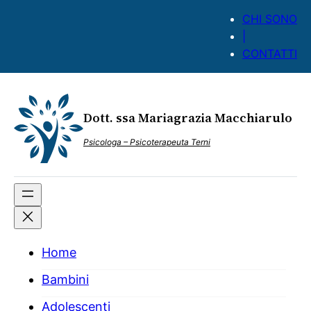
Vai
CHI SONO
al
|
contenuto
CONTATTI
Dott. ssa Mariagrazia Macchiarulo
Psicologa – Psicoterapeuta Terni
Home
Bambini
Adolescenti