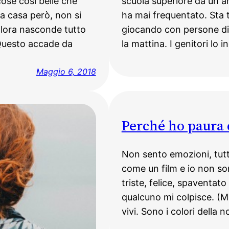
cose così belle che
scuola superiore da un an
a casa però, non si
ha mai frequentato. Sta 
allora nasconde tutto
giocando con persone di
Questo accade da
la mattina. I genitori lo 
Maggio 6, 2018
Perché ho paura 
Non sento emozioni, tutta
come un film e io non so
triste, felice, spaventat
qualcuno mi colpisce. (M
vivi. Sono i colori della 