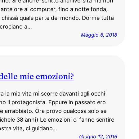
no. Si è anche iscritto all’università ma non
tante ore al computer, fino a notte fonda,
 chissà quale parte del mondo. Dorme tutta
incrociano a…
Maggio 6, 2018
delle mie emozioni?
 la mia vita mi scorre davanti agli occhi
no il protagonista. Eppure in passato ero
o e arrabbiato. Ora provo qualcosa solo se
ichele 38 anni) Le emozioni ci fanno sentire
nostra vita, ci guidano…
Giugno 12, 2016