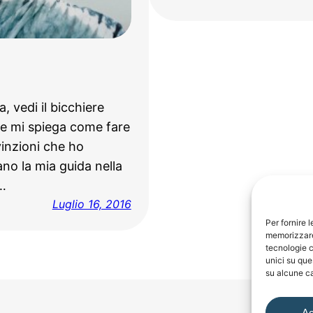
 vedi il bicchiere
e mi spiega come fare
inzioni che ho
no la mia guida nella
i…
Luglio 16, 2016
Per fornire 
memorizzare 
tecnologie c
unici su que
su alcune ca
Ac