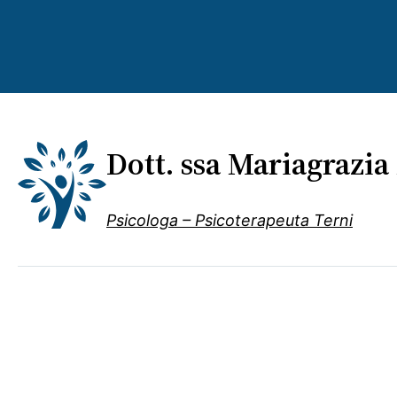
Vai
al
contenuto
Dott. ssa Mariagrazi
Psicologa – Psicoterapeuta Terni