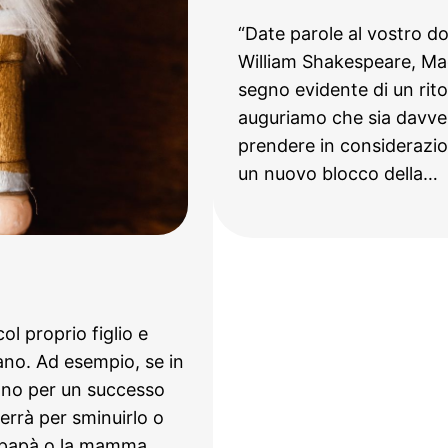
“Date parole al vostro dol
William Shakespeare, Mac
segno evidente di un rito
auguriamo che sia davver
prendere in considerazion
un nuovo blocco della…
l proprio figlio e
ano. Ad esempio, se in
tano per un successo
verrà per sminuirlo o
 il papà o la mamma