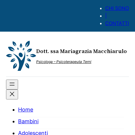
Vai
CHI SONO
al
|
contenuto
CONTATTI
Dott. ssa Mariagrazia Macchiarulo
Psicologa – Psicoterapeuta Terni
Home
Bambini
Adolescenti