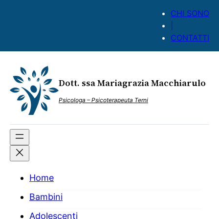
Vai
CHI SONO
al
|
contenuto
CONTATTI
Dott. ssa Mariagrazia Macchiarulo
Psicologa – Psicoterapeuta Terni
Home
Bambini
Adolescenti