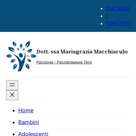
Vai
CHI SONO
al
|
contenuto
CONTATTI
Dott. ssa Mariagrazia Macchiarulo
Psicologa – Psicoterapeuta Terni
Home
Bambini
Adolescenti